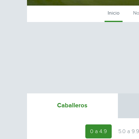
Inicio
No
Caballeros
0 a 4.9
5.0 a 9.