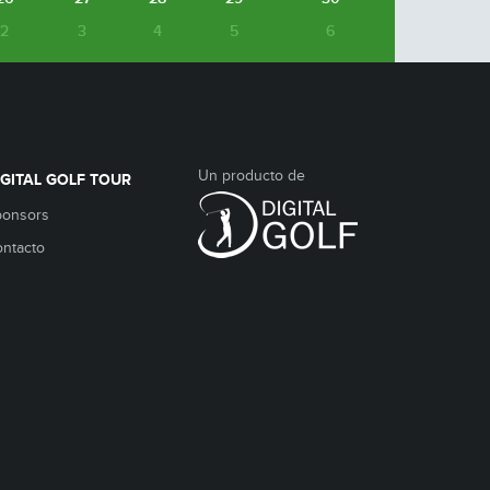
2
3
4
5
6
Un producto de
IGITAL GOLF TOUR
ponsors
ntacto