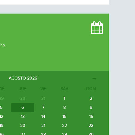
cha.
AGOSTO
2026
MIÉ
JUE
VIE
SÁB
DOM
29
30
31
1
2
5
6
7
8
9
12
13
14
15
16
19
20
21
22
23
26
27
28
29
30