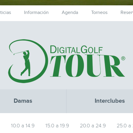
ticias
Información
Agenda
Torneos
Reser
Damas
Interclubes
9
10.0 a 14.9
15.0 a 19.9
20.0 a 24.9
25.0 a