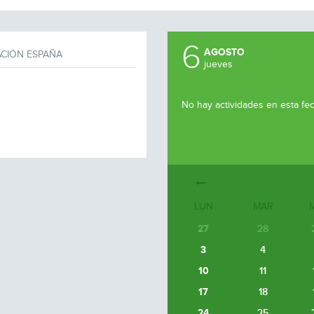
6
AGOSTO
CIÓN ESPAÑA
jueves
No hay actividades en esta fe
LUN
MAR
27
28
3
4
10
11
17
18
24
25