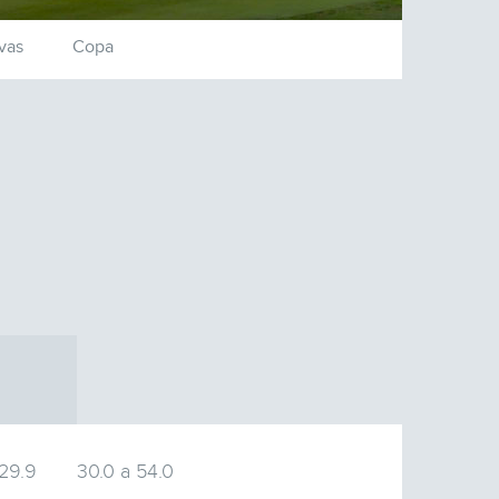
vas
Copa
 29.9
30.0 a 54.0